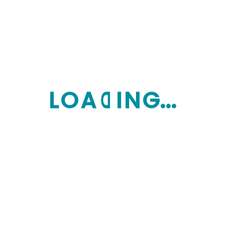
L
O
A
D
I
N
G...