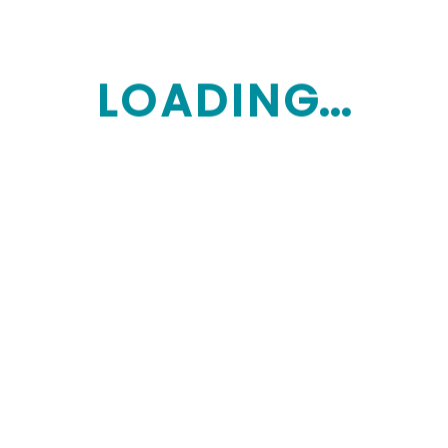
L
O
A
D
I
N
G...